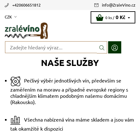
+420606651812
info
@
ZraleVino.cz
0 Kč
CZK
0 ks /
NAŠE SLUŽBY
Pečlivý výběr jednotlivých vín, především se
zaměřením na moravu a případně evropské regiony s
chladnějším klimatem podobným našemu domácímu
(Rakousko).
Všechna nabízená vína máme skladem a jsou vám
tak okamžitě k dispozici