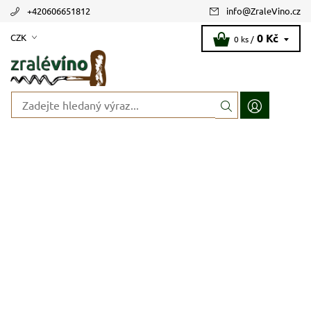
+420606651812
info
@
ZraleVino.cz
0 Kč
CZK
0 ks /