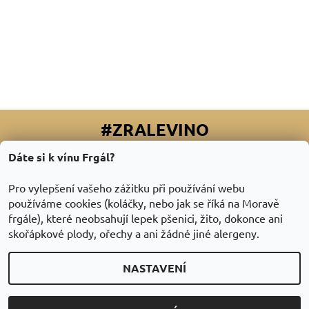
#ZRALEVINO
Dáte si k vínu Frgál?
Facebook
|
Instagram
|
Youtube
|
Twitter
Pro vylepšení vašeho zážitku při používání webu
používáme cookies (koláčky, nebo jak se říká na Moravě
frgále), které neobsahují lepek pšenici, žito, dokonce ani
skořápkové plody, ořechy a ani žádné jiné alergeny.
NASTAVENÍ
2026 © ZraléVíno.cz, všechna práva vyhrazena
Vytvořil Shoptet