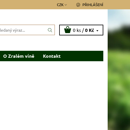
CZK
PŘIHLÁŠENÍ
0 ks /
0 Kč
O Zralém víně
Kontakt