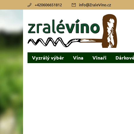
+420606651812
info
@
ZraleVino.cz
Vyzrálý výběr
Vína
Vinaři
Dárkové