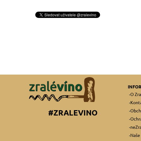
INFO
O Zra
Kont
Obch
#ZRALEVINO
Ochra
neZra
Naše 