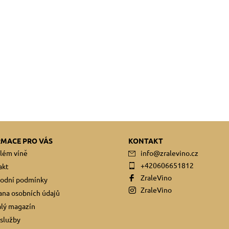
RMACE PRO VÁS
KONTAKT
lém víně
info
@
zralevino.cz
+420606651812
akt
ZraleVino
odní podmínky
ZraleVino
na osobních údajů
lý magazín
služby