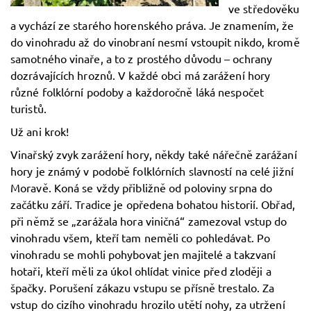
ve středověku
a vychází ze starého horenského práva. Je znamením, že
do vinohradu až do vinobraní nesmí vstoupit nikdo, kromě
samotného vinaře, a to z prostého důvodu – ochrany
dozrávajících hroznů. V každé obci má zarážení hory
různé folklórní podoby a každoročně láká nespočet
turistů.
Už ani krok!
Vinařský zvyk zarážení hory, někdy také nářečně zarážaní
hory je známý v podobě folklórních slavností na celé jižní
Moravě. Koná se vždy přibližně od poloviny srpna do
začátku září. Tradice je opředena bohatou historií. Obřad,
při němž se „zarážala hora viničná“ zamezoval vstup do
vinohradu všem, kteří tam neměli co pohledávat. Po
vinohradu se mohli pohybovat jen majitelé a takzvaní
hotaři, kteří měli za úkol ohlídat vinice před zloději a
špačky. Porušení zákazu vstupu se přísně trestalo. Za
vstup do cizího vinohradu hrozilo utětí nohy, za utržení