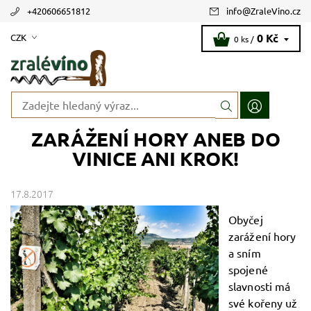
+420606651812
info
@
ZraleVino.cz
0 Kč
CZK
0 ks /
ZARÁŽENÍ HORY ANEB DO
VINICE ANI KROK!
17.8.2017
Obyčej
zarážení hory
a sním
spojené
slavnosti má
své kořeny už