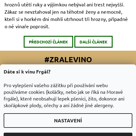
hroznů utětí ruky a výjimkou nebýval ani trest nejvyšší.
Zákaz se nevztahoval jen na těhotné ženy a nemocné,
kteří si v horkém dni mohli utrhnout tři hrozny, případně
o ně vinaře poprosit.
PŘEDCHOZÍ ČLÁNEK
DALŠÍ ČLÁNEK
#ZRALEVINO
Dáte si k vínu Frgál?
Facebook
|
Instagram
|
Youtube
|
Twitter
Pro vylepšení vašeho zážitku při používání webu
používáme cookies (koláčky, nebo jak se říká na Moravě
frgále), které neobsahují lepek pšenici, žito, dokonce ani
skořápkové plody, ořechy a ani žádné jiné alergeny.
NASTAVENÍ
2026 © ZraléVíno.cz, všechna práva vyhrazena