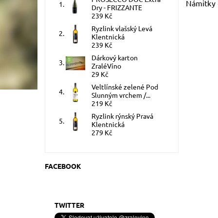
Námitky 
Dry - FRIZZANTE
239 Kč
Ryzlink vlašský Levá
Klentnická
239 Kč
Dárkový karton
ZraléVíno
29 Kč
Veltlínské zelené Pod
Slunným vrchem /...
219 Kč
Ryzlink rýnský Pravá
Klentnická
279 Kč
FACEBOOK
TWITTER