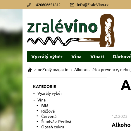
+420606651812
info
@
ZraleVino.cz
Vyzrálý výběr
Vína
Vinaři
Dárkové
neZralý magazín
Alkohol: Lék a prevence, nebo 
A
KATEGORIE
Vyzrálý výběr
Vína
Bílá
Růžová
1.2.2023
Červená
Šumivá a Perlivá
Alkohol
Obsah cukru