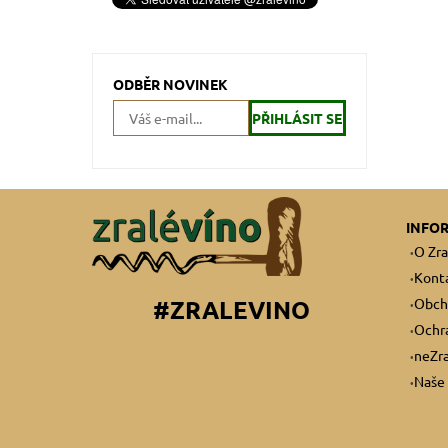
ODBĚR NOVINEK
INFO
O Zra
Kont
Obch
#ZRALEVINO
Ochra
neZra
Naše 