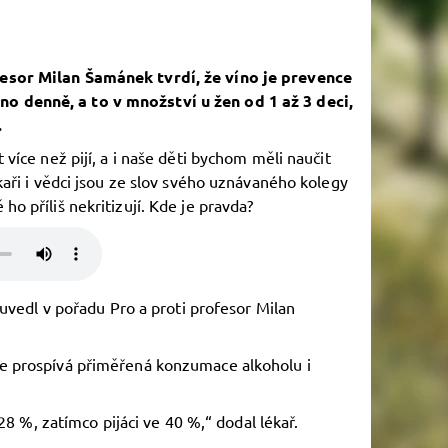
esor Milan Šamánek tvrdí, že víno je prevence
 denně, a to v množství u žen od 1 až 3 deci,
.
t více než pijí, a i naše děti bychom měli naučit
ékaři i vědci jsou ze slov svého uznávaného kolegy
ho příliš nekritizují. Kde je pravda?
uvedl v pořadu Pro a proti profesor Milan
e prospívá přiměřená konzumace alkoholu i
28 %, zatímco pijáci ve 40 %,“ dodal lékař.