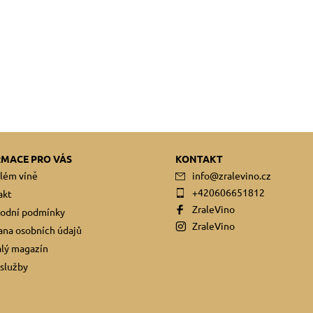
RMACE PRO VÁS
KONTAKT
lém víně
info
@
zralevino.cz
+420606651812
akt
ZraleVino
odní podmínky
ZraleVino
na osobních údajů
lý magazín
služby