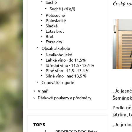
Suché
Český roz
Suché (<4 g/l)
Polosuché
Polosladké
Sladké
Extra brut
Brut
Extra dry
Obsah alkoholu
Nealkoholické
Lehké víno - do 11,5%
Střední víno - 11,5 - 12,4 %
Plné víno - 12,5 - 13,4 %
Silné víno - nad 13,5 %
Cenová kategorie
„Je jasně
Vinaři
Šamánek
Dárkové poukazy a předměty
Podle ně
játrům, t
„Je jedno
TOP 5
PROSECCO DOC Extra