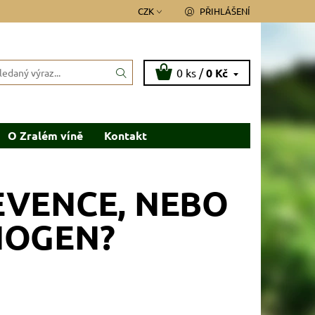
CZK
PŘIHLÁŠENÍ
0 ks /
0 Kč
O Zralém víně
Kontakt
EVENCE, NEBO
NOGEN?