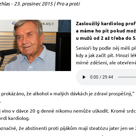
hlas - 23. prosinec 2015 | Pro a proti
Zasloužilý kardiolog prof
a máme ho pít pokud možno
u mužů od 2 až třeba do 5
Senioři by podle něj měli pí
kdy a jak začít pít. Mnozí l
mírně zděšeni, ale otevřeně 
 prokázáno, že alkohol v malých dávkách je zdraví prospěšný,“ 
.
j víno v dávce 20 g denně nikomu nemůže uškodit. Kromě srdc
vrdí kardiolog.
značné, že abstinenti proti pijákům mají steatózu jater jen ve 