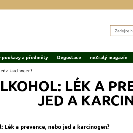
 poukazy a předměty
Degustace
neZralý magazín
jed a karcinogen?
LKOHOL: LÉK A PR
JED A KARCI
: Lék a prevence, nebo jed a karcinogen?