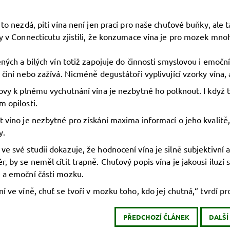
 to nezdá, pití vína není jen prací pro naše chuťové buňky, ale
y v Connecticutu zjistili, že konzumace vína je pro mozek mno
ených a bílých vín totiž zapojuje do činnosti smyslovou i emoční
 činí nebo zažívá. Nicméně degustátoři vyplivující vzorky vína, 
ovy k plnému vychutnání vína je nezbytné ho polknout. I když 
 opilosti.
t víno je nezbytné pro získání maxima informací o jeho kvalit
y.
e své studii dokazuje, že hodnocení vína je silně subjektivní a j
, by se neměl cítit trapně. Chuťový popis vína je jakousi ilu
 a emoční části mozku.
í ve víně, chuť se tvoří v mozku toho, kdo jej chutná,“ tvrdí p
PŘEDCHOZÍ ČLÁNEK
DALŠÍ