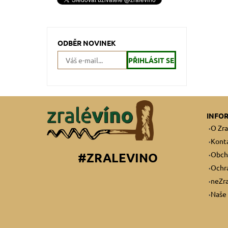
ODBĚR NOVINEK
INFO
O Zra
Kont
Obch
#ZRALEVINO
Ochra
neZra
Naše 