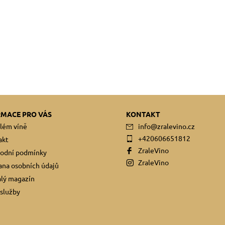
RMACE PRO VÁS
KONTAKT
lém víně
info
@
zralevino.cz
+420606651812
akt
ZraleVino
odní podmínky
ZraleVino
na osobních údajů
lý magazín
služby