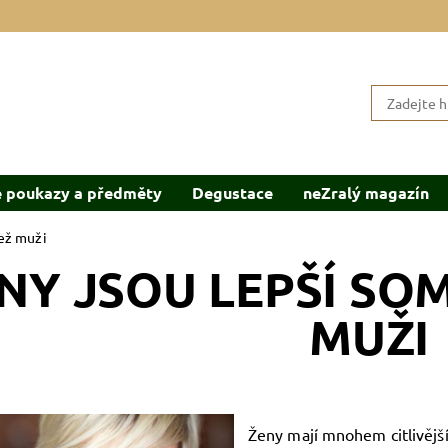
 poukazy a předměty
Degustace
neZralý magazín
ež muži
NY JSOU LEPŠÍ SO
MUŽI
Ženy mají mnohem citlivější