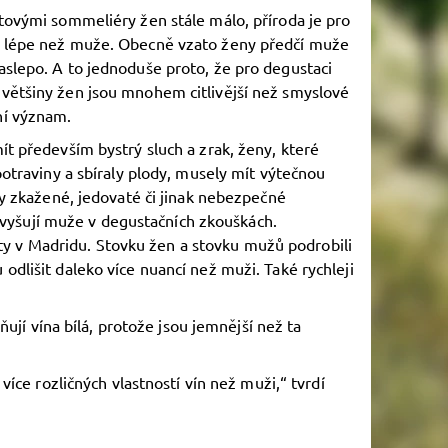
tovými sommeliéry žen stále málo, příroda je pro
m lépe než muže. Obecně vzato ženy předčí muže
slepo. A to jednoduše proto, že pro degustaci
většiny žen jsou mnohem citlivější než smyslové
ní význam.
ít především bystrý sluch a zrak, ženy, které
potraviny a sbíraly plody, musely mít výtečnou
ly zkažené, jedovaté či jinak nebezpečné
řevyšují muže v degustačních zkouškách.
ity v Madridu. Stovku žen a stovku mužů podrobili
lišit daleko více nuancí než muži. Také rychleji
ují vína bílá, protože jsou jemnější než ta
íce rozličných vlastností vín než muži,“ tvrdí