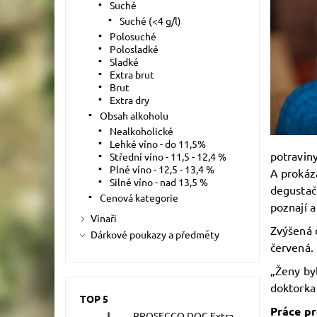
Suché
Suché (<4 g/l)
Polosuché
Polosladké
Sladké
Extra brut
Brut
Extra dry
Obsah alkoholu
Nealkoholické
Lehké víno - do 11,5%
potraviny
Střední víno - 11,5 - 12,4 %
Plné víno - 12,5 - 13,4 %
A prokáza
Silné víno - nad 13,5 %
degustač
Cenová kategorie
poznají a
Vinaři
Zvýšená c
Dárkové poukazy a předměty
červená.
„Ženy byl
doktorka 
TOP 5
Práce p
PROSECCO DOC Extra