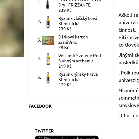
Dry - FRIZZANTE
239 Kč
Ačkoli se
Ryzlink vlašský Levá
univerzit
Klentnická
239 Kč
činnost.
Dárkový karton
Pití červ
ZraléVíno
co člověk
29 Kč
Jinými sl
Veltlínské zelené Pod
Slunným vrchem /...
následkům
219 Kč
„Polknou
Ryzlink rýnský Pravá
Klentnická
univerzit
279 Kč
Nicméně v
sommeliér
smyslové
FACEBOOK
„Chuť nen
TWITTER