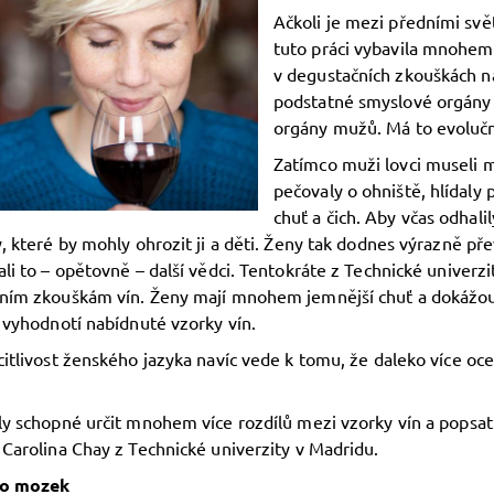
Ačkoli je mezi předními svě
tuto práci vybavila mnohe
v degustačních zkouškách na
podstatné smyslové orgány 
orgány mužů. Má to evoluč
Zatímco muži lovci museli m
pečovaly o ohniště, hlídaly 
chuť a čich. Aby včas odhali
, které by mohly ohrozit ji a děti. Ženy tak dodnes výrazně p
li to – opětovně – další vědci. Tentokráte z Technické univerz
ním zkouškám vín. Ženy mají mnohem jemnější chuť a dokážou od
 vyhodnotí nabídnuté vzorky vín.
itlivost ženského jazyka navíc vede k tomu, že daleko více oceň
y schopné určit mnohem více rozdílů mezi vzorky vín a popsat v
Carolina Chay z Technické univerzity v Madridu.
ro mozek