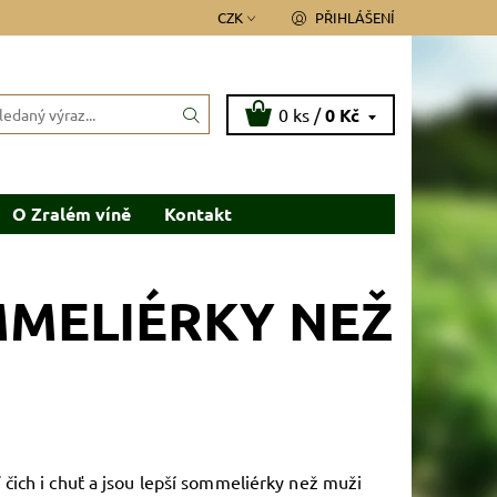
CZK
PŘIHLÁŠENÍ
0 ks /
0 Kč
O Zralém víně
Kontakt
MMELIÉRKY NEŽ
 čich i chuť a jsou lepší sommeliérky než muži