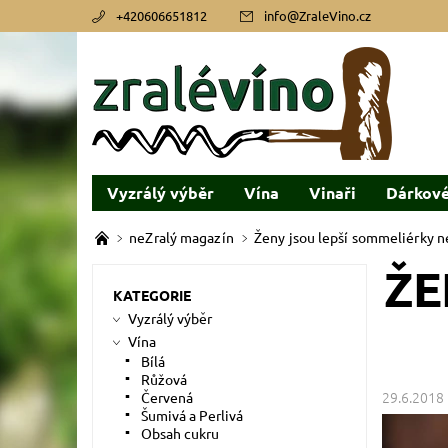
+420606651812
info
@
ZraleVino.cz
Vyzrálý výběr
Vína
Vinaři
Dárkové
neZralý magazín
Ženy jsou lepší sommeliérky n
ŽE
KATEGORIE
Vyzrálý výběr
Vína
Bílá
Růžová
29.6.2018
Červená
Šumivá a Perlivá
Obsah cukru