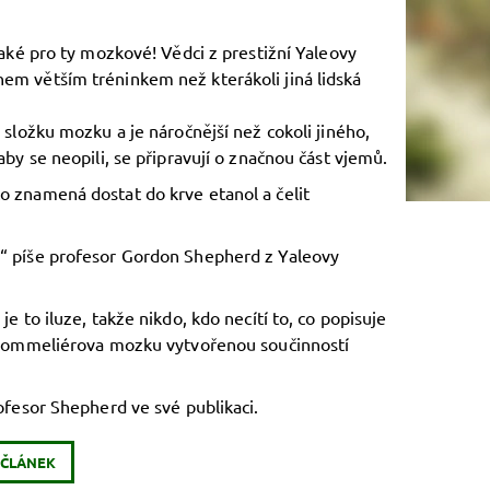
 také pro ty mozkové! Vědci z prestižní Yaleovy
hem větším tréninkem než kterákoli jiná lidská
 složku mozku a je náročnější než cokoli jiného,
aby se neopili, se připravují o značnou část vjemů.
to znamená dostat do krve etanol a čelit
ě,“ píše profesor Gordon Shepherd z Yaleovy
e to iluze, takže nikdo, kdo necítí to, co popisuje
zí sommeliérova mozku vytvořenou součinností
rofesor Shepherd ve své publikaci.
 ČLÁNEK