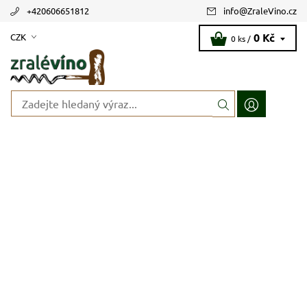
+420606651812
info
@
ZraleVino.cz
0 Kč
CZK
0 ks /