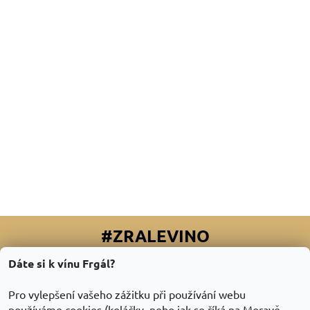
#ZRALEVINO
Dáte si k vínu Frgál?
Facebook
|
Instagram
|
Youtube
|
Twitter
Pro vylepšení vašeho zážitku při používání webu
používáme cookies (koláčky, nebo jak se říká na Moravě