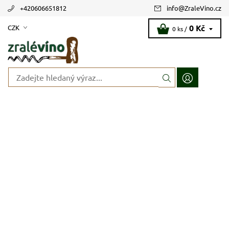
+420606651812
info
@
ZraleVino.cz
0 Kč
CZK
0 ks /