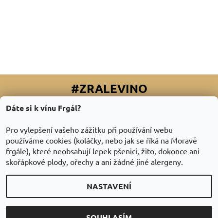
#ZRALEVINO
Dáte si k vínu Frgál?
Facebook
|
Instagram
|
Youtube
|
Twitter
Pro vylepšení vašeho zážitku při používání webu
používáme cookies (koláčky, nebo jak se říká na Moravě
frgále), které neobsahují lepek pšenici, žito, dokonce ani
skořápkové plody, ořechy a ani žádné jiné alergeny.
NASTAVENÍ
2026 © ZraléVíno.cz, všechna práva vyhrazena
Vytvořil Shoptet
SOUHLASÍM