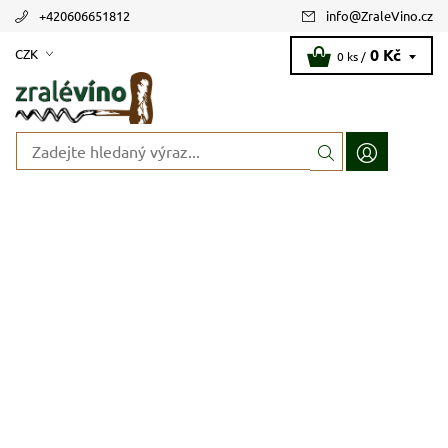
+420606651812
info
@
ZraleVino.cz
0 Kč
CZK
0 ks /