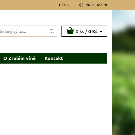
CZK
PŘIHLÁŠENÍ
0 ks /
0 Kč
O Zralém víně
Kontakt