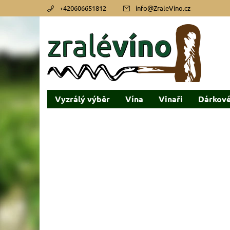
+420606651812
info
@
ZraleVino.cz
Vyzrálý výběr
Vína
Vinaři
Dárkové