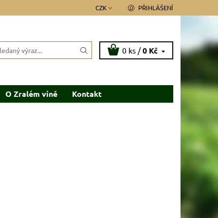
CZK
PŘIHLÁŠENÍ
0 ks /
0 Kč
O Zralém víně
Kontakt