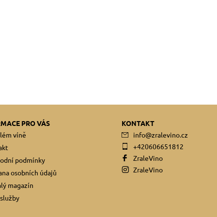
RMACE PRO VÁS
KONTAKT
lém víně
info
@
zralevino.cz
+420606651812
akt
ZraleVino
odní podmínky
ZraleVino
na osobních údajů
lý magazín
služby