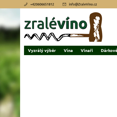
+420606651812
info
@
ZraleVino.cz
Vyzrálý výběr
Vína
Vinaři
Dárkové