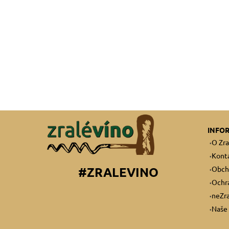
INFO
O Zra
Kont
Obch
#ZRALEVINO
Ochra
neZra
Naše 