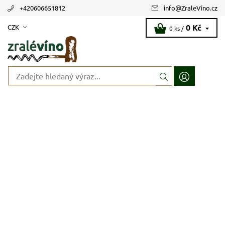
+420606651812
info
@
ZraleVino.cz
0 Kč
CZK
0 ks /