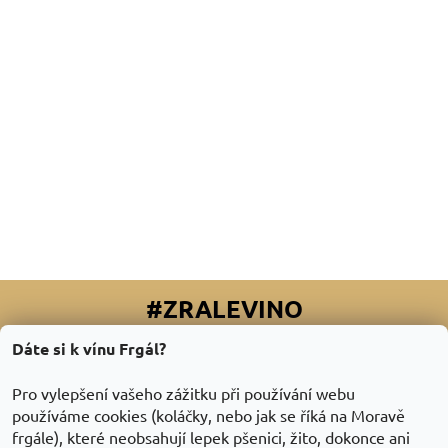
#ZRALEVINO
Dáte si k vínu Frgál?
Facebook
|
Instagram
|
Youtube
|
Twitter
Pro vylepšení vašeho zážitku při používání webu
používáme cookies (koláčky, nebo jak se říká na Moravě
frgále), které neobsahují lepek pšenici, žito, dokonce ani