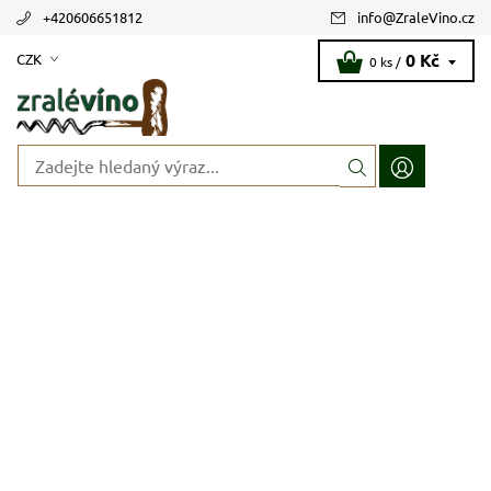
+420606651812
info
@
ZraleVino.cz
0 Kč
CZK
0 ks /