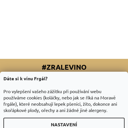
#ZRALEVINO
Dáte si k vínu Frgál?
Facebook
|
Instagram
|
Youtube
|
Twitter
Pro vylepšení vašeho zážitku při používání webu
používáme cookies (koláčky, nebo jak se říká na Moravě
frgále), které neobsahují lepek pšenici, žito, dokonce ani
skořápkové plody, ořechy a ani žádné jiné alergeny.
NASTAVENÍ