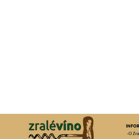
INFO
O Zra