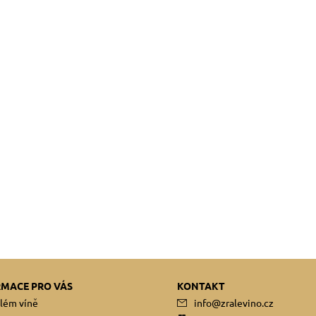
RMACE PRO VÁS
KONTAKT
lém víně
info
@
zralevino.cz