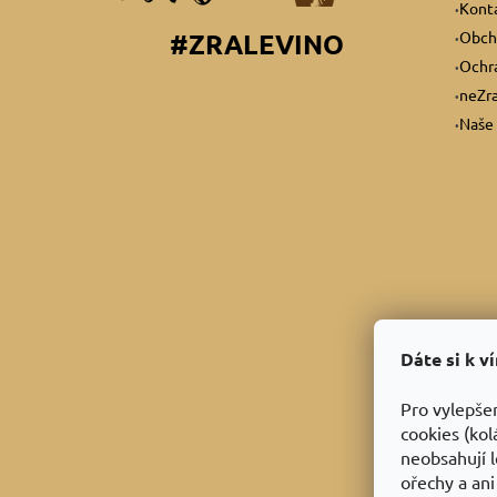
Kont
Obch
#ZRALEVINO
Ochra
neZra
Naše 
Dáte si k v
Pro vylepše
cookies (kol
neobsahují l
ořechy a ani