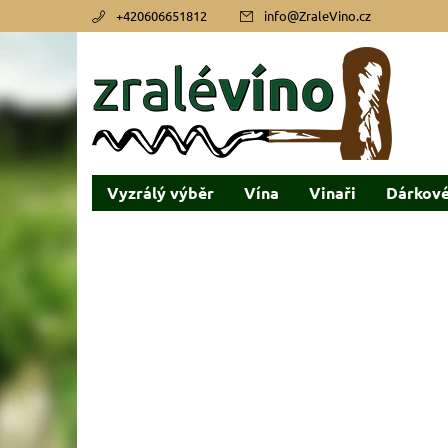
+420606651812
info
@
ZraleVino.cz
Vyzrálý výběr
Vína
Vinaři
Dárkové