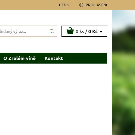
CZK
PŘIHLÁŠENÍ
0 ks /
0 Kč
O Zralém víně
Kontakt