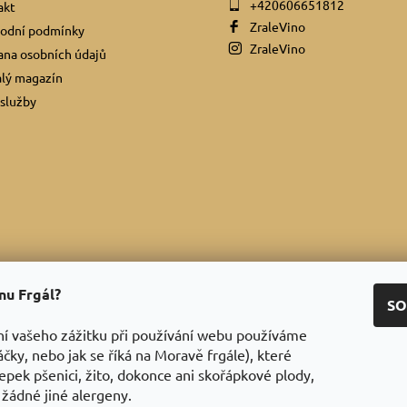
+420606651812
akt
ZraleVino
odní podmínky
ZraleVino
na osobních údajů
lý magazín
služby
ínu Frgál?
Facebook
|
Instagram
|
Youtube
|
Twitter
SO
ní vašeho zážitku při používání webu používáme
áčky, nebo jak se říká na Moravě frgále), které
epek pšenici, žito, dokonce ani skořápkové plody,
 žádné jiné alergeny.