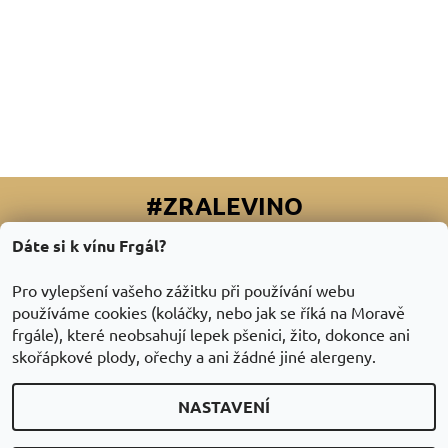
#ZRALEVINO
Dáte si k vínu Frgál?
Facebook
|
Instagram
|
Youtube
|
Twitter
Pro vylepšení vašeho zážitku při používání webu
používáme cookies (koláčky, nebo jak se říká na Moravě
frgále), které neobsahují lepek pšenici, žito, dokonce ani
skořápkové plody, ořechy a ani žádné jiné alergeny.
NASTAVENÍ
2026 © ZraléVíno.cz, všechna práva vyhrazena