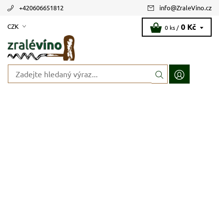
+420606651812
info
@
ZraleVino.cz
0 Kč
CZK
0 ks /