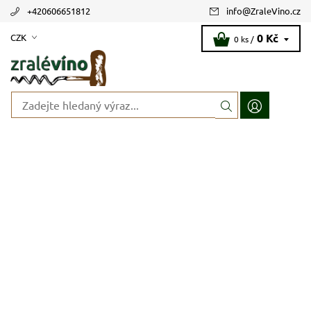
+420606651812
info
@
ZraleVino.cz
0 Kč
CZK
0 ks /