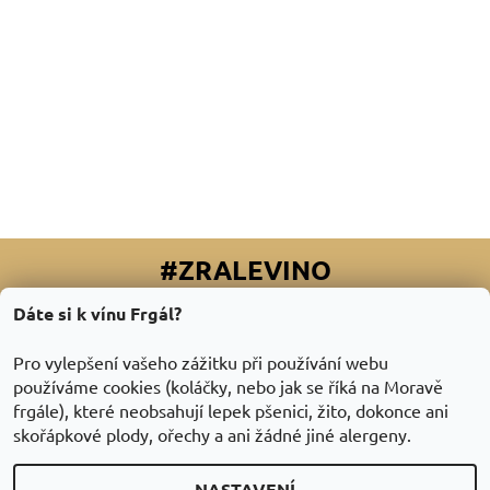
#ZRALEVINO
Dáte si k vínu Frgál?
Facebook
|
Instagram
|
Youtube
|
Twitter
Pro vylepšení vašeho zážitku při používání webu
používáme cookies (koláčky, nebo jak se říká na Moravě
frgále), které neobsahují lepek pšenici, žito, dokonce ani
skořápkové plody, ořechy a ani žádné jiné alergeny.
NASTAVENÍ