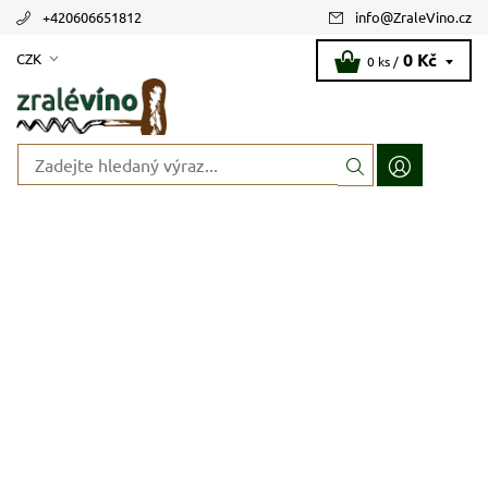
+420606651812
info
@
ZraleVino.cz
0 Kč
CZK
0 ks /