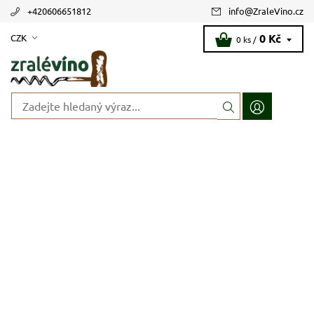
+420606651812
info
@
ZraleVino.cz
0 Kč
CZK
0 ks /