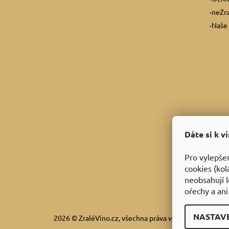
neZra
Naše 
Dáte si k v
Pro vylepše
cookies (kol
neobsahují l
ořechy a ani
NASTAV
2026 © ZraléVíno.cz, všechna práva vyhrazena