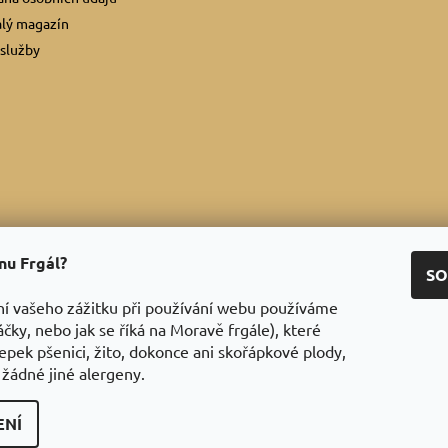
lý magazín
služby
ínu Frgál?
Facebook
|
Instagram
|
Youtube
|
Twitter
SO
ní vašeho zážitku při používání webu používáme
áčky, nebo jak se říká na Moravě frgále), které
epek pšenici, žito, dokonce ani skořápkové plody,
 žádné jiné alergeny.
ENÍ