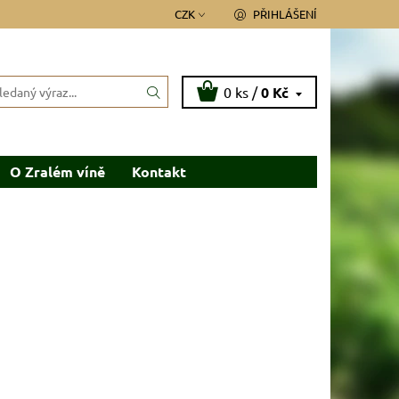
CZK
PŘIHLÁŠENÍ
0 ks /
0 Kč
O Zralém víně
Kontakt