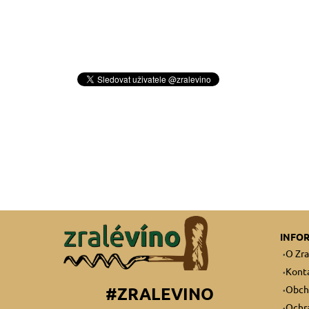
INFO
O Zra
Kont
Obch
#ZRALEVINO
Ochra