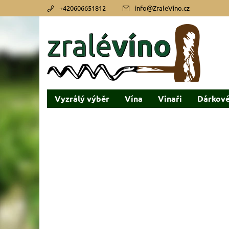
+420606651812
info
@
ZraleVino.cz
Vyzrálý výběr
Vína
Vinaři
Dárkové