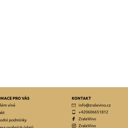
RMACE PRO VÁS
KONTAKT
lém víně
info
@
zralevino.cz
+420606651812
akt
ZraleVino
odní podmínky
ZraleVino
na osobních údajů