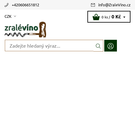
+420606651812
info
@
ZraleVino.cz
0 Kč
CZK
0 ks /