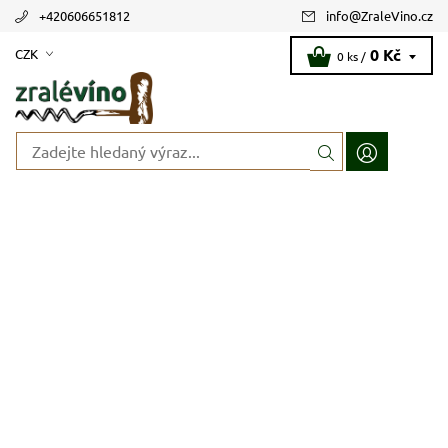
+420606651812
info
@
ZraleVino.cz
0 Kč
CZK
0 ks /