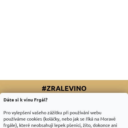
#ZRALEVINO
Dáte si k vínu Frgál?
Facebook
|
Instagram
|
Youtube
|
Twitter
Pro vylepšení vašeho zážitku při používání webu
používáme cookies (koláčky, nebo jak se říká na Moravě
frgále), které neobsahují lepek pšenici, žito, dokonce ani