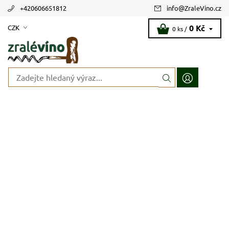
+420606651812
info
@
ZraleVino.cz
0 Kč
CZK
0 ks /