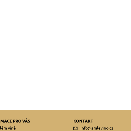
RMACE PRO VÁS
KONTAKT
lém víně
info
@
zralevino.cz