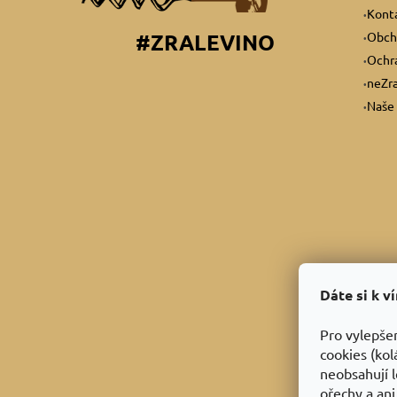
Kont
Obch
#ZRALEVINO
Ochra
neZra
Naše 
Dáte si k v
Pro vylepše
cookies (kol
neobsahují l
ořechy a ani