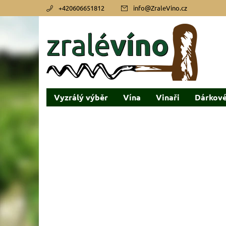
+420606651812
info
@
ZraleVino.cz
Vyzrálý výběr
Vína
Vinaři
Dárkové