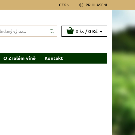
CZK
PŘIHLÁŠENÍ
0 ks /
0 Kč
O Zralém víně
Kontakt