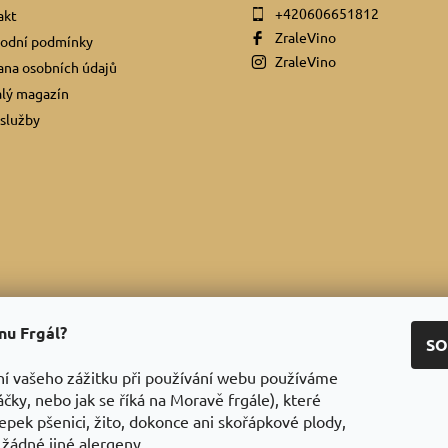
+420606651812
akt
ZraleVino
odní podmínky
ZraleVino
na osobních údajů
lý magazín
služby
ínu Frgál?
Facebook
|
Instagram
|
Youtube
|
Twitter
SO
ní vašeho zážitku při používání webu používáme
áčky, nebo jak se říká na Moravě frgále), které
epek pšenici, žito, dokonce ani skořápkové plody,
 žádné jiné alergeny.