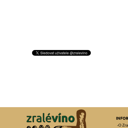
INFO
O Zra