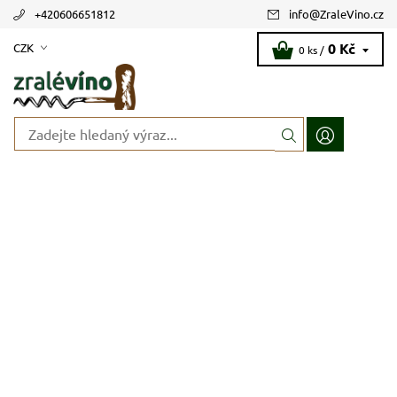
+420606651812
info
@
ZraleVino.cz
0 Kč
CZK
0 ks /