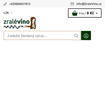
+420606651812
info
@
ZraleVino.cz
0 Kč
CZK
0 ks /