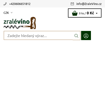
+420606651812
info
@
ZraleVino.cz
0 Kč
CZK
0 ks /