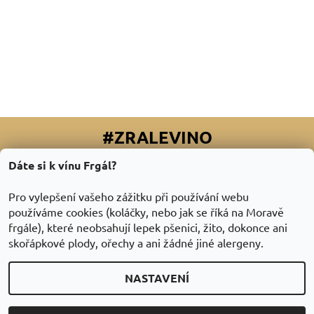
#ZRALEVINO
Dáte si k vínu Frgál?
Facebook
|
Instagram
|
Youtube
|
Twitter
Pro vylepšení vašeho zážitku při používání webu
používáme cookies (koláčky, nebo jak se říká na Moravě
frgále), které neobsahují lepek pšenici, žito, dokonce ani
skořápkové plody, ořechy a ani žádné jiné alergeny.
NASTAVENÍ
2026 © ZraléVíno.cz, všechna práva vyhrazena