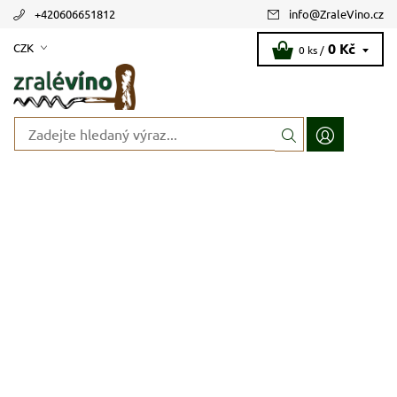
+420606651812
info
@
ZraleVino.cz
0 Kč
CZK
0 ks /