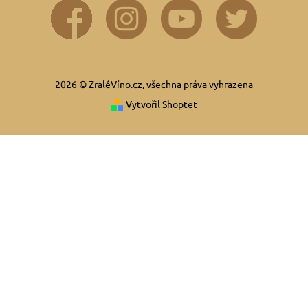
2026 © ZraléVíno.cz, všechna práva vyhrazena
Vytvořil Shoptet