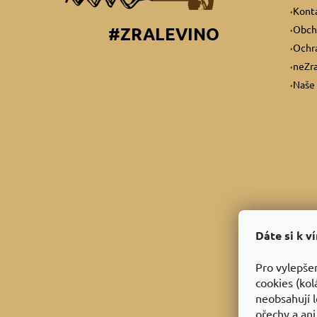
Kont
Obch
#ZRALEVINO
Ochra
neZra
Naše 
Dáte si k v
Pro vylepše
cookies (kol
neobsahují l
ořechy a ani