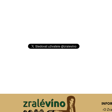
INFO
O Zra