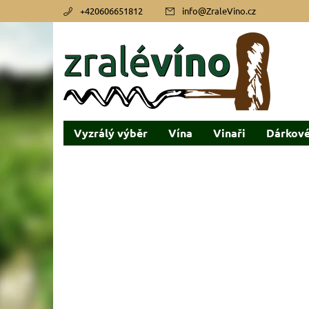
+420606651812
info
@
ZraleVino.cz
Vyzrálý výběr
Vína
Vinaři
Dárkové