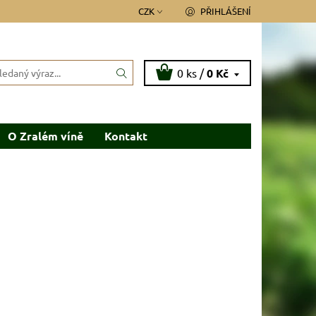
CZK
PŘIHLÁŠENÍ
0 ks /
0 Kč
O Zralém víně
Kontakt