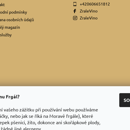
+420606651812
akt
ZraleVino
odní podmínky
ZraleVino
na osobních údajů
lý magazín
služby
ínu Frgál?
Facebook
|
Instagram
|
Youtube
|
Twitter
SO
ní vašeho zážitku při používání webu používáme
áčky, nebo jak se říká na Moravě frgále), které
epek pšenici, žito, dokonce ani skořápkové plody,
 žádné jiné alergeny.