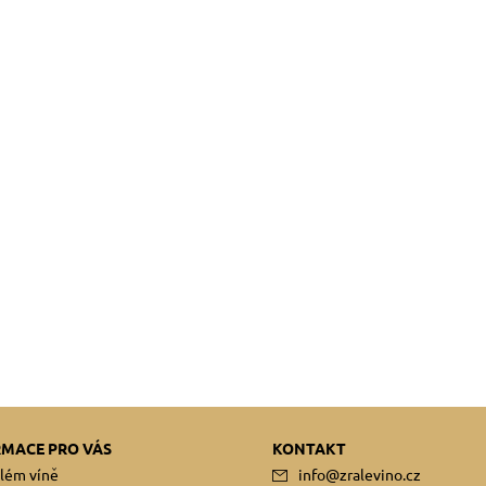
RMACE PRO VÁS
KONTAKT
lém víně
info
@
zralevino.cz