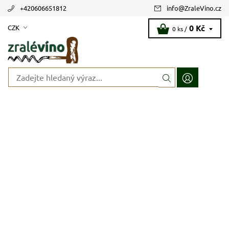
+420606651812
info
@
ZraleVino.cz
0 Kč
CZK
0 ks /