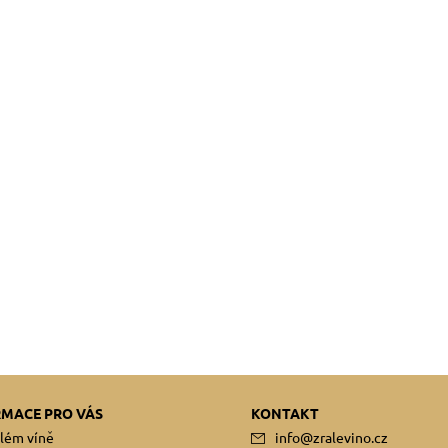
RMACE PRO VÁS
KONTAKT
lém víně
info
@
zralevino.cz