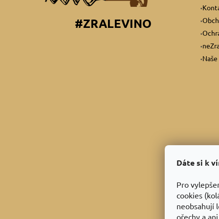
Kont
Obch
#ZRALEVINO
Ochra
neZra
Naše 
Dáte si k v
Pro vylepše
cookies (kol
neobsahují l
ořechy a ani