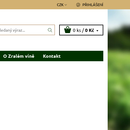
CZK
PŘIHLÁŠENÍ
0 ks /
0 Kč
O Zralém víně
Kontakt