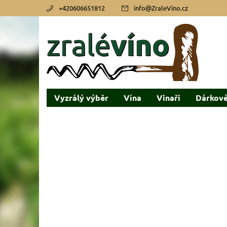
+420606651812
info
@
ZraleVino.cz
Vyzrálý výběr
Vína
Vinaři
Dárkové