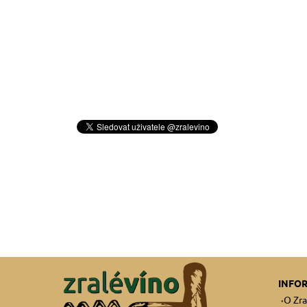
INFO
O Zra