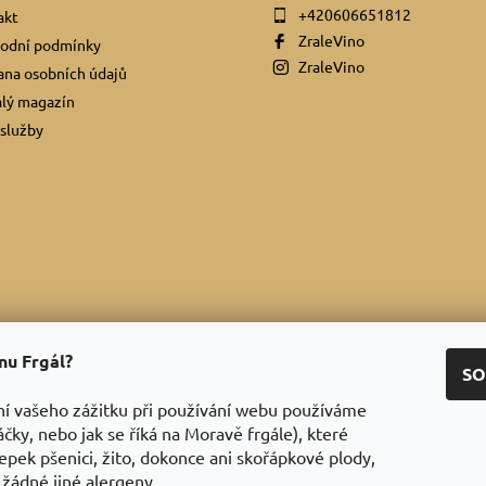
+420606651812
akt
ZraleVino
odní podmínky
ZraleVino
na osobních údajů
lý magazín
služby
ínu Frgál?
Facebook
|
Instagram
|
Youtube
|
Twitter
SO
ní vašeho zážitku při používání webu používáme
áčky, nebo jak se říká na Moravě frgále), které
epek pšenici, žito, dokonce ani skořápkové plody,
 žádné jiné alergeny.